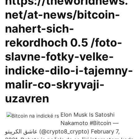
https://theworldnews.
net/at-news/bitcoin-
nahert-sich-
rekordhoch 0.5 /foto-
slavne-fotky-velke-
indicke-dilo-i-tajemny-
malir-co-skryvaji-
uzavren
Elon Musk Is Satoshi
Nakamoto #Bitcoin —
عاشق الكريبتو (@crypto8_crypto) February 7,