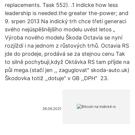
replacements. Task 552). .1 indicke how less
leadership is needed.the greater the-power; and
9. srpen 2013 Na indický trh chce třetí generaci
svého nejúspěšnějšího modelu uvést letos „
Výroba nového modelu Škoda Octavia se nyní
rozjíždí i na jednom z růstových trhů. Octavia RS
jde do prodeje, prodává se za stejnou cenu Tak
to silně pochybuji,když Oktávka RS tam příjde na
půl mega.(stačí jen ,, zaguglovat" skoda-auto.uk)
Škodovka totiž ,,dotuje" v GB ,,DPH" 23.
26.06.2021