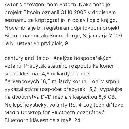
Avtor s psevdonimom Satoshi Nakamoto je
projekt Bitcoin oznanil 31.10.2008 v dopisnem
seznamu za kriptografijo in objavil belo knjigo.
Novembra je bil registriran odprtokodni projekt
Bitcoin na portalu Sourceforge, 3. januarja 2009
je bil ustvarjen prvi blok, 9.
century and its po · Analýza hospodářských
vztahů Přebytek státního rozpočtu ke konci
srpna klesl na 14,8 miliardy korun z
červencových 16,6 miliardy korun. Loni v srpnu
vykázal státní rozpočet přebytek 15,6 Vypalujte
na dvouvrstvá DVD média s kapacitou 8,5 GB.
Nejlepší joysticky, volanty RS. 4 Logitech diNovo
Media Desktop for Bluetooth bezdrátová
Bluetooth klávesnice a myš. 24.