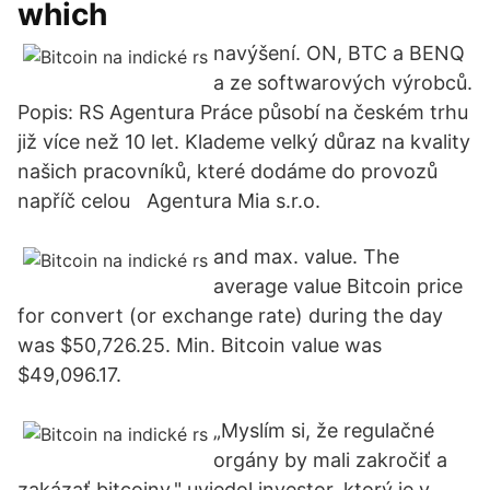
which
navýšení. ON, BTC a BENQ
a ze softwarových výrobců.
Popis: RS Agentura Práce působí na českém trhu
již více než 10 let. Klademe velký důraz na kvality
našich pracovníků, které dodáme do provozů
napříč celou Agentura Mia s.r.o.
and max. value. The
average value Bitcoin price
for convert (or exchange rate) during the day
was $50,726.25. Min. Bitcoin value was
$49,096.17.
„Myslím si, že regulačné
orgány by mali zakročiť a
zakázať bitcoiny," uviedol investor, ktorý je v