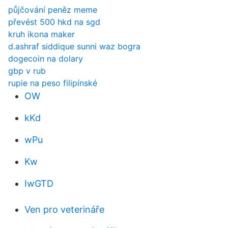
půjčování peněz meme
převést 500 hkd na sgd
kruh ikona maker
d.ashraf siddique sunni waz bogra
dogecoin na dolary
gbp v rub
rupie na peso filipínské
OW
kKd
wPu
Kw
IwGTD
Ven pro veterináře