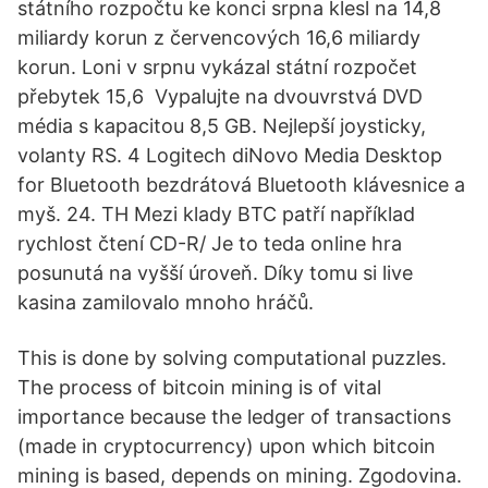
státního rozpočtu ke konci srpna klesl na 14,8
miliardy korun z červencových 16,6 miliardy
korun. Loni v srpnu vykázal státní rozpočet
přebytek 15,6 Vypalujte na dvouvrstvá DVD
média s kapacitou 8,5 GB. Nejlepší joysticky,
volanty RS. 4 Logitech diNovo Media Desktop
for Bluetooth bezdrátová Bluetooth klávesnice a
myš. 24. TH Mezi klady BTC patří například
rychlost čtení CD-R/ Je to teda online hra
posunutá na vyšší úroveň. Díky tomu si live
kasina zamilovalo mnoho hráčů.
This is done by solving computational puzzles.
The process of bitcoin mining is of vital
importance because the ledger of transactions
(made in cryptocurrency) upon which bitcoin
mining is based, depends on mining. Zgodovina.