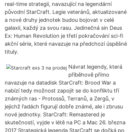
real-time strategii, navazující na legendární
původní StarCraft. Legie veteránů, aktualizované
a nové druhy jednotek budou bojovat v celé
galaxii, každý za svou rasu. Jedinečná sin Deus
Ex: Human Revolution je třetí pokračování sci-fi
akční série, které navazuje na předchozí úspěšné
tituly.
Návrat legendy, která
příběhově přímo
navazuje na datadisk StarCraft: Brood War a
nabízí tedy možnost zapojit se do konfliktu tří
známých ras - Protossů, Terranů, a Zergů, v
jejichž řadách figurují dobře známé, ale i zbrusu
nové jednotky. StarCraft: Remastered je
skutečností, vyjde v létě na PC a Mac 26. března
2017 Strategická legenda StarCraft se dočká po