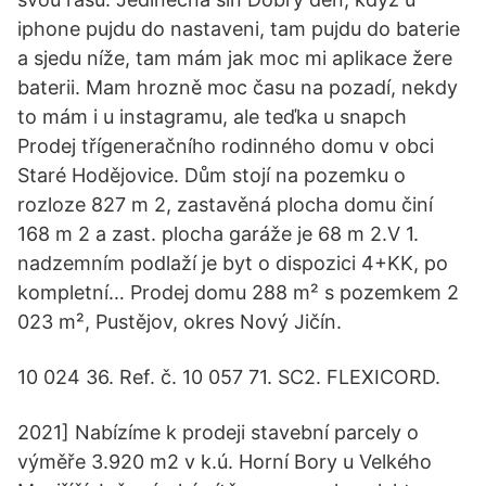
iphone pujdu do nastaveni, tam pujdu do baterie
a sjedu níže, tam mám jak moc mi aplikace žere
baterii. Mam hrozně moc času na pozadí, nekdy
to mám i u instagramu, ale teďka u snapch
Prodej třígeneračního rodinného domu v obci
Staré Hodějovice. Dům stojí na pozemku o
rozloze 827 m 2, zastavěná plocha domu činí
168 m 2 a zast. plocha garáže je 68 m 2.V 1.
nadzemním podlaží je byt o dispozici 4+KK, po
kompletní… Prodej domu 288 m² s pozemkem 2
023 m², Pustějov, okres Nový Jičín.
10 024 36. Ref. č. 10 057 71. SC2. FLEXICORD.
2021] Nabízíme k prodeji stavební parcely o
výměře 3.920 m2 v k.ú. Horní Bory u Velkého