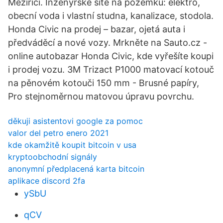
Meziříčí. Inženýrské sítě na pozemku: elektro,
obecní voda i vlastní studna, kanalizace, stodola.
Honda Civic na prodej – bazar, ojetá auta i
předváděcí a nové vozy. Mrkněte na Sauto.cz -
online autobazar Honda Civic, kde vyřešíte koupi
i prodej vozu. 3M Trizact P1000 matovací kotouč
na pěnovém kotouči 150 mm - Brusné papíry,
Pro stejnoměrnou matovou úpravu povrchu.
děkuji asistentovi google za pomoc
valor del petro enero 2021
kde okamžitě koupit bitcoin v usa
kryptoobchodní signály
anonymní předplacená karta bitcoin
aplikace discord 2fa
ySbU
qCV