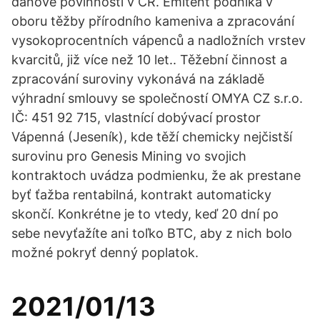
daňové povinnosti v ČR. Emitent podniká v
oboru těžby přírodního kameniva a zpracování
vysokoprocentních vápenců a nadložních vrstev
kvarcitů, již více než 10 let.. Těžební činnost a
zpracování suroviny vykonává na základě
výhradní smlouvy se společností OMYA CZ s.r.o.
IČ: 451 92 715, vlastnící dobývací prostor
Vápenná (Jeseník), kde těží chemicky nejčistší
surovinu pro Genesis Mining vo svojich
kontraktoch uvádza podmienku, že ak prestane
byť ťažba rentabilná, kontrakt automaticky
skončí. Konkrétne je to vtedy, keď 20 dní po
sebe nevyťažíte ani toľko BTC, aby z nich bolo
možné pokryť denný poplatok.
2021/01/13