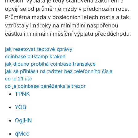
měsíční výplata je tedy stanovena zákonem a
odvíjí se od průměrné mzdy v předchozím roce.
Průměrná mzda v posledních letech rostla a tak
vzrůstaly i nároky na minimální naspořenou
částku i minimální měsíční výplatu předdůchodu.
jak resetovat textové zprávy
coinbase bitstamp kraken
jak dlouho probíhá coinbase transakce
jak se přihlásit na twitter bez telefonního čísla
co je 21 utc
co je coinbase peněženka a trezor
TPNK
YOB
OgjHN
qMcc