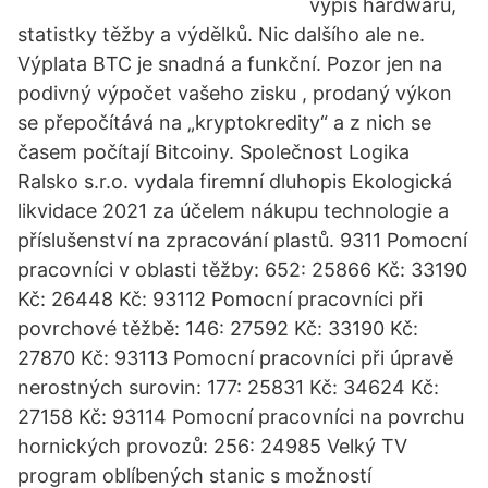
výpis hardwaru,
statistky těžby a výdělků. Nic dalšího ale ne.
Výplata BTC je snadná a funkční. Pozor jen na
podivný výpočet vašeho zisku , prodaný výkon
se přepočítává na „kryptokredity“ a z nich se
časem počítají Bitcoiny. Společnost Logika
Ralsko s.r.o. vydala firemní dluhopis Ekologická
likvidace 2021 za účelem nákupu technologie a
příslušenství na zpracování plastů. 9311 Pomocní
pracovníci v oblasti těžby: 652: 25866 Kč: 33190
Kč: 26448 Kč: 93112 Pomocní pracovníci při
povrchové těžbě: 146: 27592 Kč: 33190 Kč:
27870 Kč: 93113 Pomocní pracovníci při úpravě
nerostných surovin: 177: 25831 Kč: 34624 Kč:
27158 Kč: 93114 Pomocní pracovníci na povrchu
hornických provozů: 256: 24985 Velký TV
program oblíbených stanic s možností