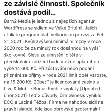
ze závislé činnosti. Společník
dostává podíl…
Barn2 Media je jednou z nejlepších agentur
WordPress se sídlem ve Velké Británii. Jejich
affiliate program platí velkorysou provizi za Feb
21, 2021 · Kvůli zvýšení minimální mzdy v roce
2020 rodiče za minulý rok dosáhnou na vyšší
školkovné. Slevu za umístění dítěte v
předškolním zařízení bude možné uplatnit do
výše 14 600 Kč. Při zúčtování nebo podání
přiznání za příjmy v roce 2021 limit opět vzroste,
na 15 200 Kč. 20bet™️ je licencované casino s
Live & Mobile Bonus Rychlé výplaty [Updated
únor 2021] Teď 3 důvody, čím Genesis vyniká:
ECO a Laciná Těžba. Firma ne náhodou sídli na
právě Islande, kde jsou obrovské geotermální