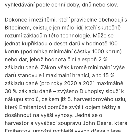
vyhledávání podle denní doby, dnů nebo slov.
Dokonce i mezi těmi, kteří pravidelně obchodují s
Bitcoinem, existuje jen málo lidí, kteří skutečně
rozumí základům této technologie. Může se
jednat kupříkladu o deset darů v hodnotě 100
korun (podmínka minimální částky 1000 korun)
nebo dar, jehož hodnota činí alespoň 2 %
základu daně. Zákon však kromě minimální výše
darů stanovuje i maximální hranici, a to 15 %
základu daně (pro roky 2020 a 2021 maximálně
30 % základu daně – zvýšeno Dluhopisy slouží k
nákupu strojů, celkem již 5. harvestorového uzlu,
který Emitentovi pomůže zvýšit objem těžby a
dosáhnout na vyšší výnosy. Jedná se o
harvestor a vyvážecí soupravu John Deere, která
Emitentovi umožní rychlejší vývoz dřeva z lesa.