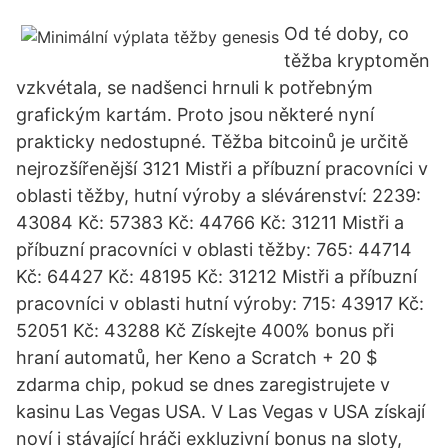
Od té doby, co
těžba kryptoměn
vzkvétala, se nadšenci hrnuli k potřebným
grafickým kartám. Proto jsou některé nyní
prakticky nedostupné. Těžba bitcoinů je určitě
nejrozšířenější 3121 Mistři a příbuzní pracovníci v
oblasti těžby, hutní výroby a slévárenství: 2239:
43084 Kč: 57383 Kč: 44766 Kč: 31211 Mistři a
příbuzní pracovníci v oblasti těžby: 765: 44714
Kč: 64427 Kč: 48195 Kč: 31212 Mistři a příbuzní
pracovníci v oblasti hutní výroby: 715: 43917 Kč:
52051 Kč: 43288 Kč Získejte 400% bonus při
hraní automatů, her Keno a Scratch + 20 $
zdarma chip, pokud se dnes zaregistrujete v
kasinu Las Vegas USA. V Las Vegas v USA získají
noví i stávající hráči exkluzivní bonus na sloty,