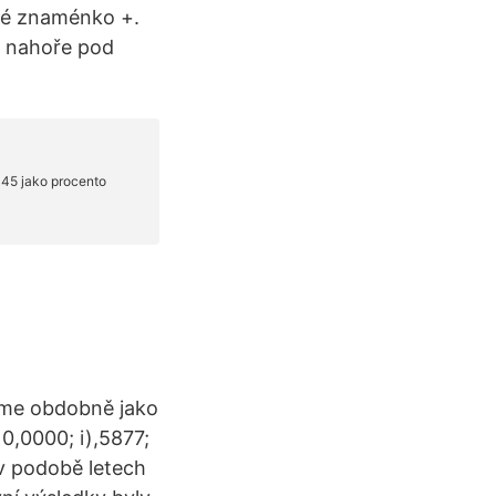
cké znaménko +.
o nahoře pod
číme obdobně jako
 0,0000; i),5877;
v podobě letech