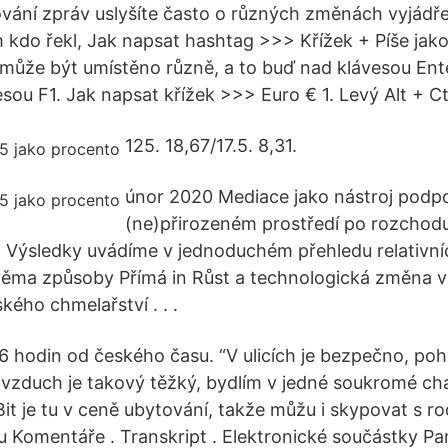
vání zpráv uslyšíte často o různých změnách vyjád
m kdo řekl, Jak napsat hashtag >>> Křížek + Píše jako
ůže být umístěno různě, a to buď nad klávesou Ente
ou F1. Jak napsat křížek >>> Euro € 1. Levý Alt + Ctr
125. 18,67/17.5. 8,31.
únor 2020 Mediace jako nástroj podpor
(ne)přirozeném prostředí po rozchodu
Výsledky uvádíme v jednoduchém přehledu relativní
věma způsoby Přímá in Růst a technologická změna v 
kého chmelařství . . .
 hodin od českého času. “V ulicích je bezpečno, pohyb
vzduch je takový těžký, bydlím v jedné soukromé chat
it je tu v ceně ubytování, takže můžu i skypovat s r
u Komentáře . Transkript . Elektronické součástky Pan