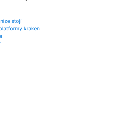
níze stojí
platformy kraken
a
r