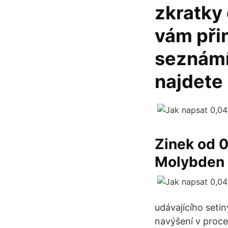
zkratky 
vám při
seznámí
najdete 
Zinek od 0
Molybden 
udávajícího seti
navýšení v proce