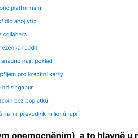
příč platformami
křídlo ahoj vtip
 collabera
něženka reddit
 snadno najít poklad
příjem pro kreditní karty
 ltd singapur
itcoin bez poplatků
ů na inr převodník milionů rupií
m onemocněním), a to hlavně u n