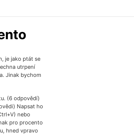
ento
h, je jako ptát se
šechna utrpení
ila. Jinak bychom
tu. (6 odpovědí)
povědi) Napsat ho
Ctrl+V) nebo
Znak pro procento
ou, hned vpravo