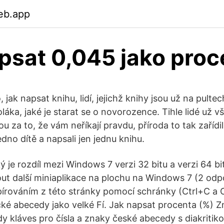
eb.app
psat 0,045 jako proc
, jak napsat knihu, lidí, jejichž knihy jsou už na pultec
áka, jaké je starat se o novorozence. Tihle lidé už v
u za to, že vám neříkají pravdu, příroda to tak zaříd
jedno dítě a napsali jen jednu knihu.
 je rozdíl mezi Windows 7 verzi 32 bitu a verzi 64 bi
t další miniaplikace na plochu na Windows 7 (2 od
rováním z této stránky pomocí schránky (Ctrl+C a 
ké abecedy jako velké Fí. Jak napsat procenta (%) 
dy kláves pro čísla a znaky české abecedy s diakritik