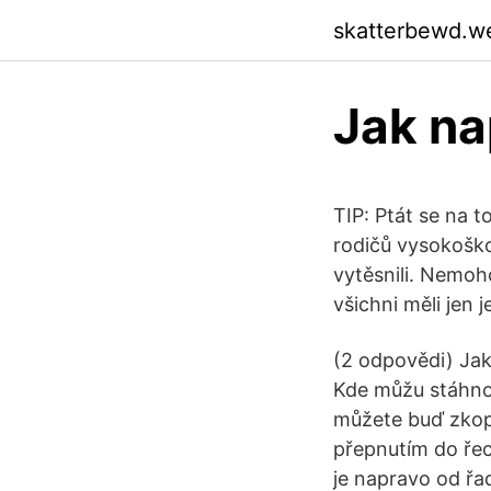
skatterbewd.w
Jak na
TIP: Ptát se na to
rodičů vysokoškol
vytěsnili. Nemoho
všichni měli jen 
(2 odpovědi) Jaký
Kde můžu stáhnou
můžete buď zkopí
přepnutím do řec
je napravo od řa