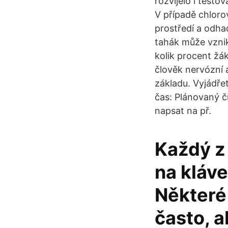
rozvíjelo i testo
V případě chlor
prostředí a odh
tahák může vzni
kolik procent žá
člověk nervózní 
základu. Vyjádře
čas: Plánovaný čí
napsat na př.
Každý z 
na kláve
Některé
často, a