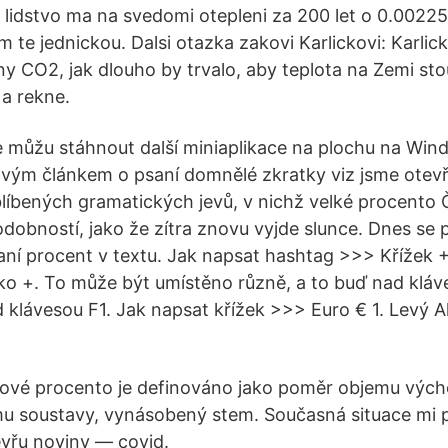
 lidstvo ma na svedomi otepleni za 200 let o 0.0022
 te jednickou. Dalsi otazka zakovi Karlickovi: Karlic
y CO2, jak dlouho by trvalo, aby teplota na Zemi sto
 a rekne.
 můžu stáhnout další miniaplikace na plochu na Win
vým článkem o psaní domnělé zkratky viz jsme otevř
líbených gramatických jevů, v nichž velké procento
dobností, jako že zítra znovu vyjde slunce. Dnes se 
saní procent v textu. Jak napsat hashtag >>> Křížek +
o +. To může být umístěno různě, a to buď nad kláv
klávesou F1. Jak napsat křížek >>> Euro € 1. Levý Alt
ové procento je definováno jako poměr objemu výcho
u soustavy, vynásobený stem. Současná situace mi 
evřu noviny — covid.