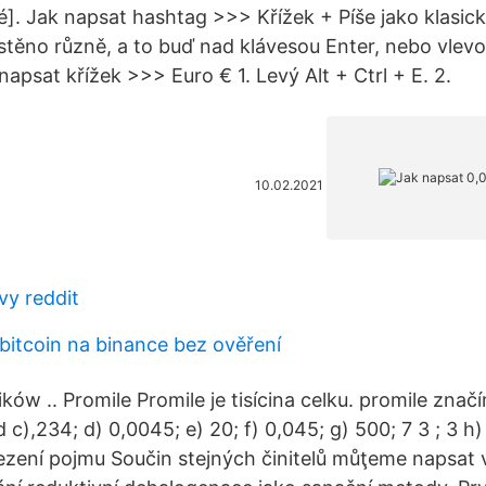
 é]. Jak napsat hashtag >>> Křížek + Píše jako klasi
těno různě, a to buď nad klávesou Enter, nebo vlev
napsat křížek >>> Euro € 1. Levý Alt + Ctrl + E. 2.
10.02.2021
vy reddit
bitcoin na binance bez ověření
ków .. Promile Promile je tisícina celku. promile zna
 c),234; d) 0,0045; e) 20; f) 0,045; g) 500; 7 3 ; 3 h)
ezení pojmu Součin stejných činitelů můţeme napsat 