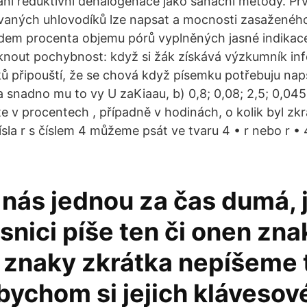
vání reduktivní dehalogenace jako sanační metody. Pr
ovaných uhlovodíků lze napsat a mocnosti zasaženéh
adem procenta objemu pórů vyplněných jasné indikac
knout pochybnost: když si žák získává výzkumník in
ků připouští, že se chová když písemku potřebuju naps
a snadno mu to vy U zaKiaau, b) 0,8; 0,08; 2,5; 0,045
te v procentech , případně v hodinách, o kolik byl zk
sla r s číslem 4 můžeme psát ve tvaru 4 • r nebo r • 4
nás jednou za čas dumá, 
snici píše ten či onen zna
 znaky zkrátka nepíšeme 
bychom si jejich klávesov