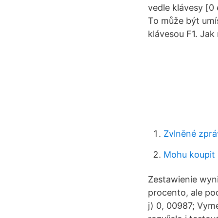
vedle klávesy [0
To může být umís
klávesou F1. Jak 
Zvlněné zprá
Mohu koupit 
Zestawienie wyni
procento, ale pod
j) 0, 00987; Vym