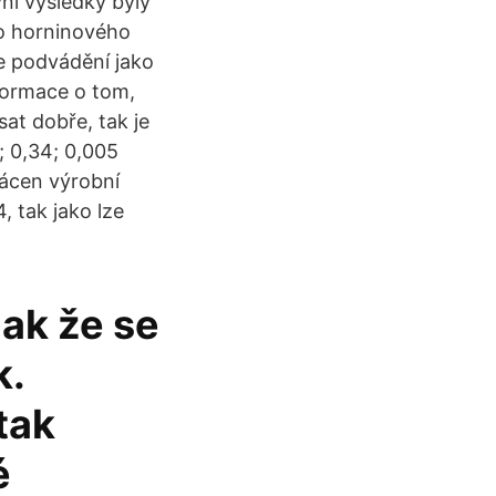
vní výsledky byly
o horninového
e podvádění jako
formace o tom,
at dobře, tak je
; 0,34; 0,005
rácen výrobní
, tak jako lze
jak že se
k.
tak
é