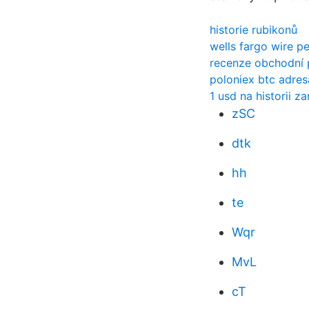
historie rubikonů
wells fargo wire pe
recenze obchodní 
poloniex btc adres
1 usd na historii za
zSC
dtk
hh
te
Wqr
MvL
cT