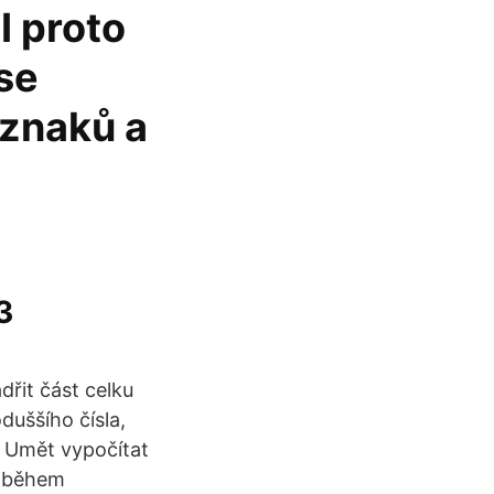
I proto
se
 znaků a
3
dřit část celku
duššího čísla,
. Umět vypočítat
n během