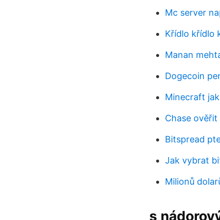
Mc server na
Křídlo křídlo 
Manan mehta
Dogecoin pe
Minecraft jak
Chase ověřit 
Bitspread pte
Jak vybrat b
Milionů dolar
s nádorový