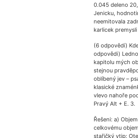
0.045 deleno 20,
Jenicku, hodnotim
neemitovala zadn
karlicek premysli
(6 odpovědí) Kde
odpovědi) Ledno
kapitolu mých ob
stejnou pravděpo
oblíbený jev – p
klasické znaménk
vlevo nahoře pod 
Pravý Alt + E. 3.
Řešeni: a) Objem
celkovému objem
stařičký vtip: Ot