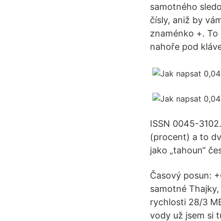
samotného sledo
čísly, aniž by vá
znaménko +. To m
nahoře pod kláves
ISSN 0045-3102. 
(procent) a to d
jako „tahoun“ čes
Časový posun: +6
samotné Thajky, 
rychlosti 28/3 MB
vody už jsem si t