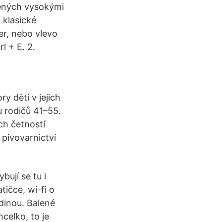
řených vysokými
 klasické
r, nebo vlevo
l + E. 2.
y dětí v jejich
 rodičů 41–55.
ch četností
pivovarnictví
ují se tu i
ičce, wi-fi o
odinou. Balené
celko, to je