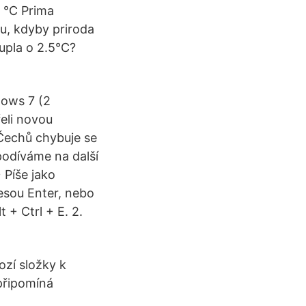
5 °C Prima
ku, kdyby priroda
upla o 2.5°C?
dows 7 (2
eli novou
 Čechů chybuje se
podíváme na další
 Píše jako
esou Enter, nebo
 + Ctrl + E. 2.
zí složky k
připomíná