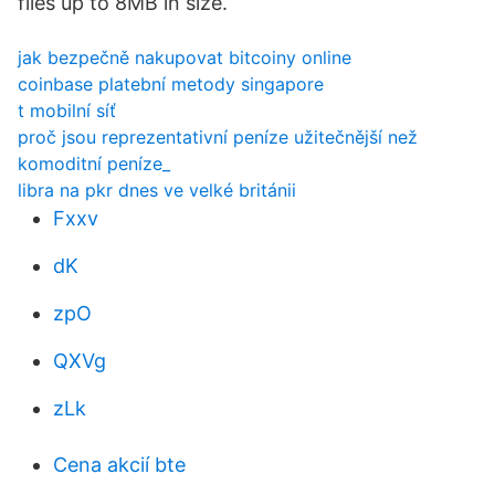
files up to 8MB in size.
jak bezpečně nakupovat bitcoiny online
coinbase platební metody singapore
t mobilní síť
proč jsou reprezentativní peníze užitečnější než
komoditní peníze_
libra na pkr dnes ve velké británii
Fxxv
dK
zpO
QXVg
zLk
Cena akcií bte