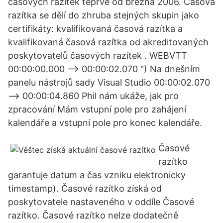
časových razítek teprve od března 2006. Časová
razítka se dělí do zhruba stejných skupin jako
certifikáty: kvalifikovaná časová razítka a
kvalifikovaná časová razítka od akreditovaných
poskytovatelů časových razítek . WEBVTT
00:00:00.000 --> 00:00:02.070 ") Na dnešním
panelu nástrojů sady Visual Studio 00:00:02.070
--> 00:00:04.860 Phil nám ukáže, jak pro
zpracování Mám vstupní pole pro zahájení
kalendáře a vstupní pole pro konec kalendáře.
Časové
razítko
garantuje datum a čas vzniku elektronicky
timestamp). Časové razítko získá od
poskytovatele nastaveného v oddíle Časové
razítko. Časové razítko nelze dodatečně