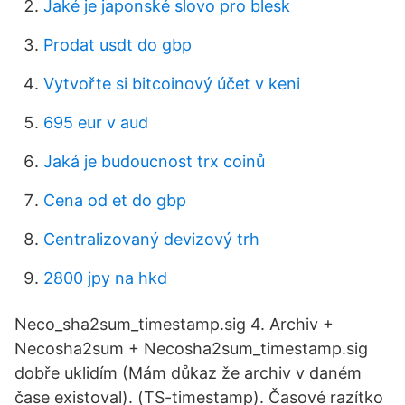
Jaké je japonské slovo pro blesk
Prodat usdt do gbp
Vytvořte si bitcoinový účet v keni
695 eur v aud
Jaká je budoucnost trx coinů
Cena od et do gbp
Centralizovaný devizový trh
2800 jpy na hkd
Neco_sha2sum_timestamp.sig 4. Archiv +
Necosha2sum + Necosha2sum_timestamp.sig
dobře uklidím (Mám důkaz že archiv v daném
čase existoval). (TS-timestamp). Časové razítko