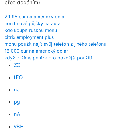
před dodáním).
29 95 eur na americký dolar
honit nové půjčky na auta
kde koupit ruskou měnu
citrix.employment plus
mohu použít najít svůj telefon z jiného telefonu
18 000 eur na americký dolar
když držíme peníze pro pozdější použití
ZC
fFO
na
pg
nA
vBH