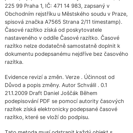
225 99 Praha 1, IČ: 471 14 983, zapsaný v
Obchodním rejstříku u Městského soudu v Praze,
spisová značka A7565 Strana 2/11 timestamp).
Časové razítko získá od poskytovatele
nastaveného v oddíle Časové razítko. Časové
razítko nelze dodatečně samostatně doplnit k
dokumentu podepsanému nejdříve bez časového
razítka.
Evidence revizí a změn. Verze . Účinnost od
Důvod a popis změny. Autor Schválil . 0.1
21.1.2009 Draft Daniel Joščák Během
podepisování PDF se pomocí autority časových
razítek získá elektronicky podepsané časové
razítko, které se vloží do podpisu.
Tato metoda musí odstranit každý objekt s