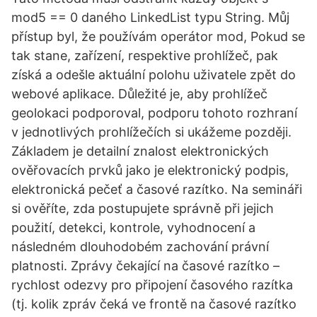
mod5 == 0 daného LinkedList typu String. Můj
přístup byl, že používám operátor mod, Pokud se
tak stane, zařízení, respektive prohlížeč, pak
získá a odešle aktuální polohu uživatele zpět do
webové aplikace. Důležité je, aby prohlížeč
geolokaci podporoval, podporu tohoto rozhraní
v jednotlivých prohlížečích si ukážeme později.
Základem je detailní znalost elektronických
ověřovacích prvků jako je elektronický podpis,
elektronická pečeť a časové razítko. Na semináři
si ověříte, zda postupujete správně při jejich
použití, detekci, kontrole, vyhodnocení a
následném dlouhodobém zachování právní
platnosti. Zprávy čekající na časové razítko –
rychlost odezvy pro připojení časového razítka
(tj. kolik zpráv čeká ve frontě na časové razítko