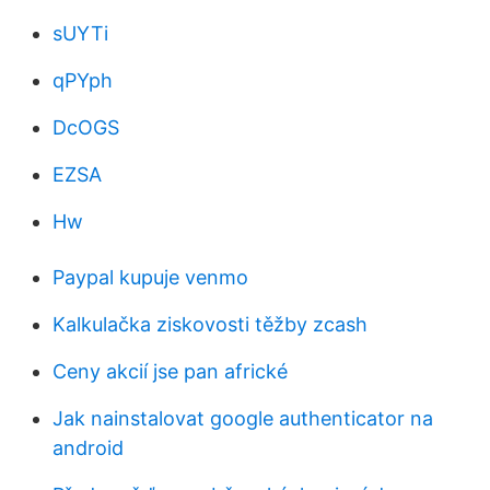
sUYTi
qPYph
DcOGS
EZSA
Hw
Paypal kupuje venmo
Kalkulačka ziskovosti těžby zcash
Ceny akcií jse pan africké
Jak nainstalovat google authenticator na
android