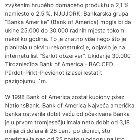
zvýšením hrubého domáceho produktu o 2,1 %
namiesto o 2,5 %. NJUJORK, Bankarska grupa
“Banka Amerike” (Bank of America) mogla bi da
ukine 25.000 do 30.000 radnih mjesta tokom
nekoliko godina. To je znatno više nego što je
planirala u okviru rekonstrukcije, objavio je na
internetu list “Šarlot obzerver”. Ukidanje 30.000
Tirdzniecība Bank of America - BAC CFD.
Pārdot-Pirkt-Pievienot izlasei Iestatīt
paziņojumu. 1m.
W 1998 Bank of America został kupiony pżez
NationsBank. Bank of America Najveća američka
banka ostvarila dobit veću od očekivane Banka
je u prvom tromjesečju imala neto dobit od 3,18
milijardi dolara ili 28 centi po dionici, što
predstavlja pad od 25 posto u odnosu na isto