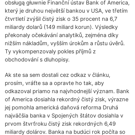
obsługą głuwnie Finanční ústav Bank of America,
který je druhou největší bankou v USA, ve třetím
čtvrtletí zvýšil čistý zisk o 35 procent na 6,7
miliardy dolarů (149 miliard korun). Výsledky
překonaly očekávání analytiků, zejména díky
nižším nákladům, vyšším úrokům a růstu úvěrů.
Ty vykompenzovaly pokles příjmů z
obchodování s dluhopisy.
Ak ste sa sem dostali cez odkaz v článku,
prosím, vráťte sa a opravte ho tak, aby
odkazoval priamo na najvhodnejší význam. Bank
of America dosiahla rekordný čistý zisk, výrazne
jej pomohla americká daňová reforma Druhá
najväčšia banka v Spojených štátov dosiahla v
prvom štvrťroku čistý zisk rekordných 6,49
miliardy dolárov. Banka na budúci rok počíta so