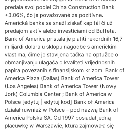
predala svoj podiel China Construction Bank
+3,06%, čo je považované za pozitívne.
Americká banka sa snaží získať kapitál či už
predajom aktív alebo investíciami od Buffeta.
Bank of America pristala je platiti rekordnih 16,7
milijardi dolara u sklopu nagodbe s američkim
vlastima, čime je stavljena tačka na optužbe o
obmanjivanju ulagača o kvaliteti vrijednosnih
papira povezanih s finansijskom krizom. Bank of
America Plaza (Dallas) Bank of America Tower
(Los Angeles) Bank of America Tower (Nowy
Jork) Columbia Center ; Bank of America w
Polsce [edytuj | edytuj kod] Bank of America
działał ruwnież w Polsce – pod nazwą Bank of
America Polska SA. Od 1997 posiadał jedną
placuwkę w Warszawie, ktura zajmowała się