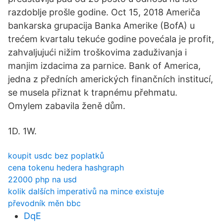
razdoblje prošle godine. Oct 15, 2018 Američa
bankarska grupacija Banka Amerike (BofA) u
trećem kvartalu tekuće godine povećala je profit,
zahvaljujući nižim troškovima zaduživanja i
manjim izdacima za parnice. Bank of America,
jedna z předních amerických finančních institucí,
se musela přiznat k trapnému přehmatu.
Omylem zabavila ženě dům.
1D. 1W.
koupit usdc bez poplatků
cena tokenu hedera hashgraph
22000 php na usd
kolik dalších imperativů na mince existuje
převodník měn bbc
DqE