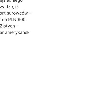
sąsiedniego
wadze, iż
port surowców –
UR na PLN 600
 Złotych -
lar amerykański