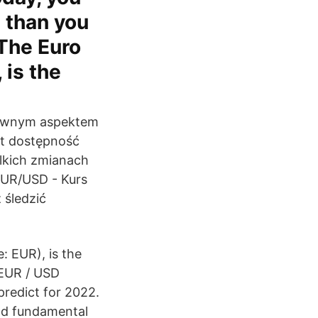
s than you
 The Euro
 is the
łównym aspektem
st dostępność
elkich zmianach
EUR/USD - Kurs
 śledzić
: EUR), is the
 EUR / USD
 predict for 2022.
and fundamental