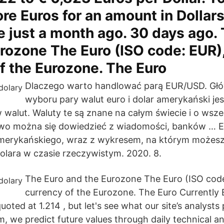
ore Euros for an amount in Dollar
 just a month ago. 30 days ago.
rozone The Euro (ISO code: EUR),
f the Eurozone. The Euro
Dlaczego warto handlować parą EUR/USD. G
wyboru pary walut euro i dolar amerykański je
 walut. Waluty te są znane na całym świecie i o wsz
two można się dowiedzieć z wiadomości, banków … 
amerykańskiego, wraz z wykresem, na którym możesz
lara w czasie rzeczywistym. 2020. 8.
The Euro and the Eurozone The Euro (ISO code
currency of the Eurozone. The Euro Currently
quoted at 1.214 , but let's see what our site’s analysts
om, we predict future values through daily technical 