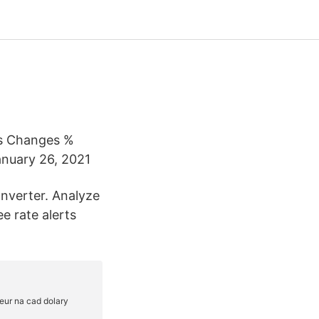
es Changes %
anuary 26, 2021
nverter. Analyze
ee rate alerts