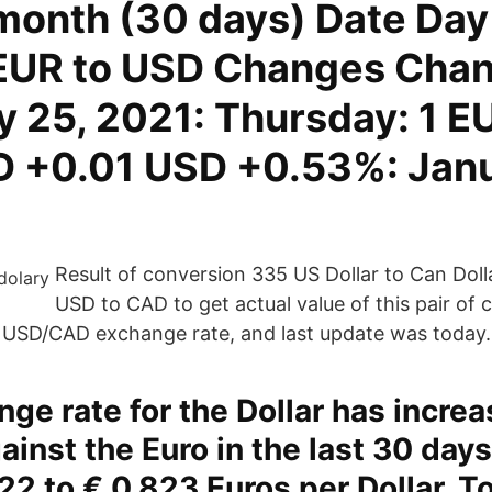
month (30 days) Date Day 
EUR to USD Changes Cha
y 25, 2021: Thursday: 1 E
D +0.01 USD +0.53%: Janu
Result of conversion 335 US Dollar to Can Dol
USD to CAD to get actual value of this pair of 
l USD/CAD exchange rate, and last update was today.
ge rate for the Dollar has incre
inst the Euro in the last 30 days,
22 to € 0,823 Euros per Dollar. T