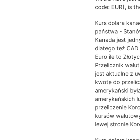
code: EUR), is t
Kurs dolara kana
państwa - Stanó
Kanada jest jedn
dlatego też CAD 
Euro ile to Złoty
Przelicznik walu
jest aktualne z
kwotę do przelic
amerykański była
amerykańskich lu
przeliczenie Kor
kursów walutowy
lewej stronie Ko