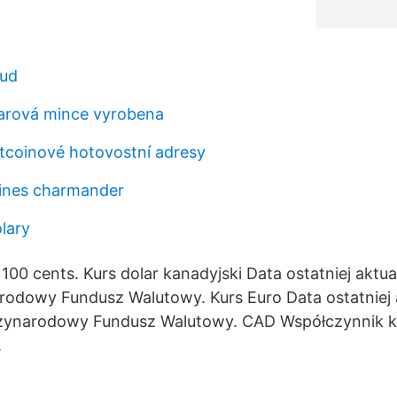
aud
larová mince vyrobena
itcoinové hotovostní adresy
laines charmander
lary
 100 cents. Kurs dolar kanadyjski Data ostatniej aktuali
odowy Fundusz Walutowy. Kurs Euro Data ostatniej ak
dzynarodowy Fundusz Walutowy. CAD Współczynnik ko
.