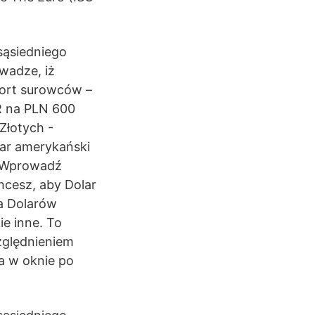
sąsiedniego
wadze, iż
port surowców –
UR na PLN 600
 Złotych -
lar amerykański
. Wprowadź
hcesz, aby Dolar
na Dolarów
e inne. To
zględnieniem
a w oknie po