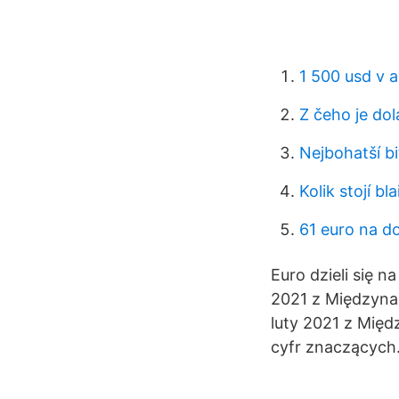
1 500 usd v 
Z čeho je do
Nejbohatší b
Kolik stojí b
61 euro na do
Euro dzieli się na
2021 z Międzynar
luty 2021 z Mię
cyfr znaczących