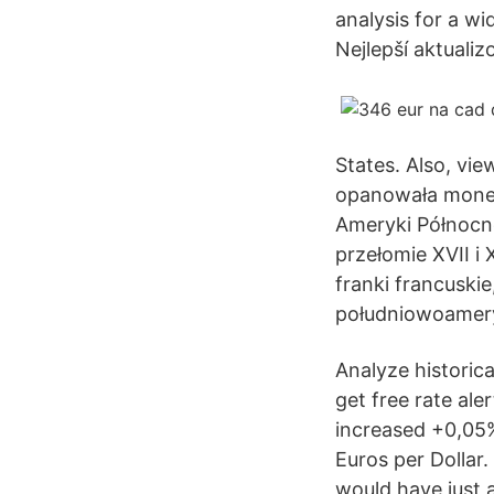
analysis for a wi
Nejlepší aktuali
States. Also, vie
opanowała moneta
Ameryki Północne
przełomie XVII i
franki francuskie
południowoamer
Analyze historica
get free rate ale
increased +0,05%
Euros per Dollar.
would have just 