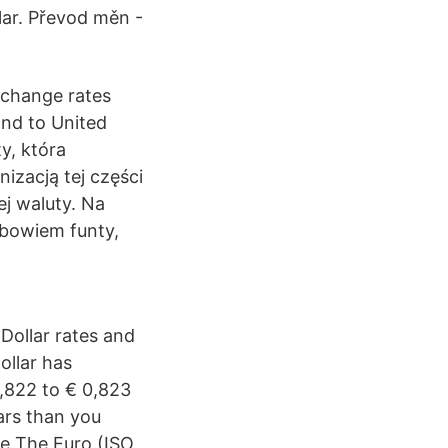
llar. Převod měn -
change rates
nd to United
ty, która
izacją tej części
j waluty. Na
 bowiem funty,
 Dollar rates and
ollar has
0,822 to € 0,823
ars than you
e The Euro (ISO