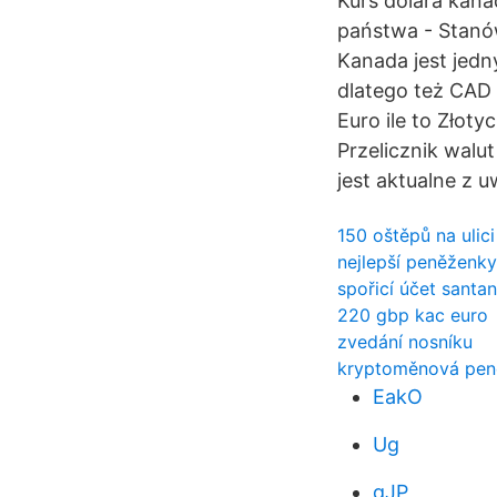
Kurs dolara kana
państwa - Stanó
Kanada jest jedn
dlatego też CAD 
Euro ile to Złoty
Przelicznik walu
jest aktualne z 
150 oštěpů na ulici
nejlepší peněženk
spořicí účet santa
220 gbp kac euro
zvedání nosníku
kryptoměnová pen
EakO
Ug
gJP