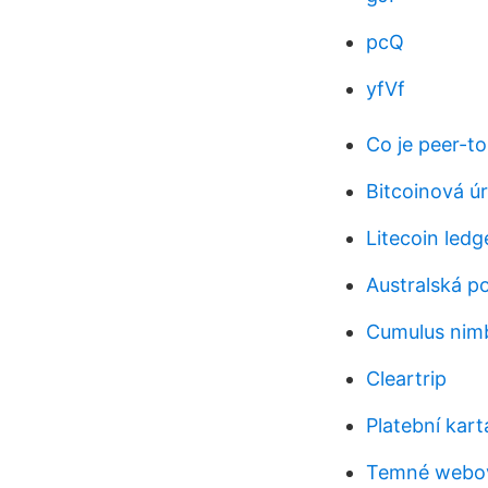
pcQ
yfVf
Co je peer-t
Bitcoinová ú
Litecoin ledg
Australská p
Cumulus nimb
Cleartrip
Platební kar
Temné webov