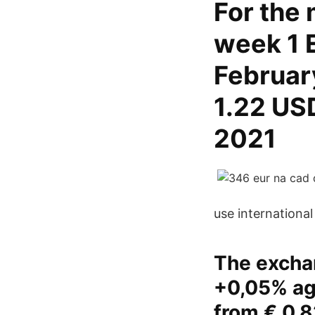
For the 
week 1 
Februar
1.22 US
2021
use internationa
The exchan
+0,05% aga
from € 0,8