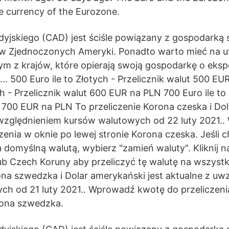
he currency of the Eurozone.
dyjskiego (CAD) jest ściśle powiązany z gospodarką 
w Zjednoczonych Ameryki. Ponadto warto mieć na u
ym z krajów, które opierają swoją gospodarkę o eks
… 500 Euro ile to Złotych - Przelicznik walut 500 E
ch - Przelicznik walut 600 EUR na PLN 700 Euro ile to
t 700 EUR na PLN To przeliczenie Korona czeska i Do
 uwzględnieniem kursów walutowych od 22 luty 2021.
zenia w oknie po lewej stronie Korona czeska. Jeśli c
 domyślną walutą, wybierz "zamień waluty". Kliknij 
b Czech Koruny aby przeliczyć tę walutę na wszystki
ona szwedzka i Dolar amerykański jest aktualne z uw
ch od 21 luty 2021.. Wprowadź kwotę do przeliczeni
rona szwedzka.