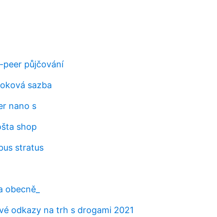
o-peer půjčování
roková sazba
er nano s
ošta shop
us stratus
ta obecně_
é odkazy na trh s drogami 2021