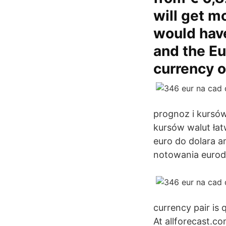
will get m
would have
and the Eu
currency o
prognoz i kursów
kursów walut ła
euro do dolara 
notowania eurodo
currency pair is 
At allforecast.c