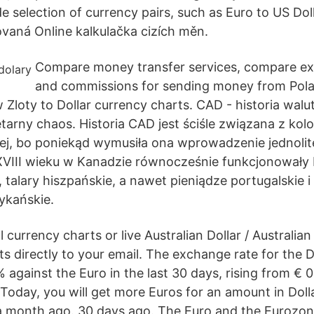
de selection of currency pairs, such as Euro to US Do
zovaná Online kalkulačka cizích měn.
Compare money transfer services, compare ex
and commissions for sending money from Pola
w Zloty to Dollar currency charts. CAD - historia walu
rny chaos. Historia CAD jest ściśle związana z kolon
j, bo poniekąd wymusiła ona wprowadzenie jednolite
 XVIII wieku w Kanadzie równocześnie funkcjonowały
, talary hiszpańskie, a nawet pieniądze portugalskie i
ykańskie.
l currency charts or live Australian Dollar / Australian
rts directly to your email. The exchange rate for the D
 against the Euro in the last 30 days, rising from € 
 Today, you will get more Euros for an amount in Doll
a month ago. 30 days ago. The Euro and the Eurozon