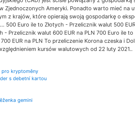
dyjskiego (CAD) jest ściśle powiązany z gospodarką 
w Zjednoczonych Ameryki. Ponadto warto mieć na u
ym z krajów, które opierają swoją gospodarkę o eks
… 500 Euro ile to Złotych - Przelicznik walut 500 E
ch - Przelicznik walut 600 EUR na PLN 700 Euro ile to
t 700 EUR na PLN To przeliczenie Korona czeska i Do
uwzględnieniem kursów walutowych od 22 luty 2021..
y pro kryptoměny
nder s debetní kartou
ěženka gemini