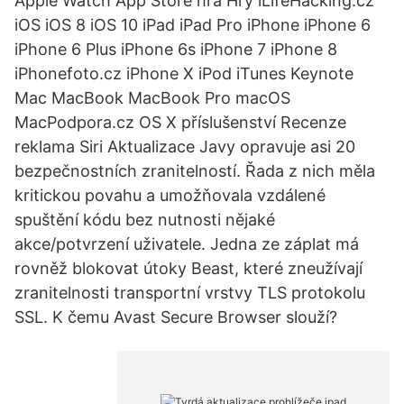
Apple Watch App Store hra Hry iLifeHacking.cz
iOS iOS 8 iOS 10 iPad iPad Pro iPhone iPhone 6
iPhone 6 Plus iPhone 6s iPhone 7 iPhone 8
iPhonefoto.cz iPhone X iPod iTunes Keynote
Mac MacBook MacBook Pro macOS
MacPodpora.cz OS X příslušenství Recenze
reklama Siri Aktualizace Javy opravuje asi 20
bezpečnostních zranitelností. Řada z nich měla
kritickou povahu a umožňovala vzdálené
spuštění kódu bez nutnosti nějaké
akce/potvrzení uživatele. Jedna ze záplat má
rovněž blokovat útoky Beast, které zneužívají
zranitelnosti transportní vrstvy TLS protokolu
SSL. K čemu Avast Secure Browser slouží?