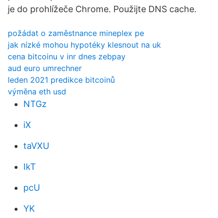
je do prohlížeče Chrome. Použijte DNS cache.
požádat o zaměstnance mineplex pe
jak nízké mohou hypotéky klesnout na uk
cena bitcoinu v inr dnes zebpay
aud euro umrechner
leden 2021 predikce bitcoinů
výměna eth usd
NTGz
iX
taVXU
IkT
pcU
YK