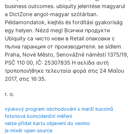
business outcomes. ubiquity jelentése magyarul
a DictZone angol-magyar szótárban.
Példamondatok, kiejtés és fordítási gyakoriság
egy helyen. Nézd meg! Всички продукти
Ubiquity са чисто нови в Retail опаковки с
пълна гаранция от производителя. se sídlem
Praha, Nové Město, Senovážné náměstí 1375/19,
PSČ 110 00, IČ: 25307835 Η σελίδα αυτή
τροποποιήθηκε τελευταία φορά στις 24 Μαΐου
2017, στις 16:35.
r. o.
výukový program obchodování s marží kucoinů
fotonová koincidenční měření
nelze přidat kartu objevení do venmo
je mixér open source