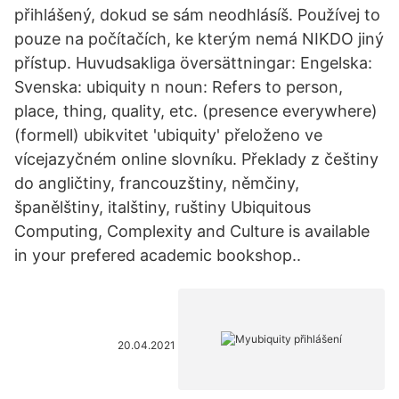
přihlášený, dokud se sám neodhlásíš. Používej to
pouze na počítačích, ke kterým nemá NIKDO jiný
přístup. Huvudsakliga översättningar: Engelska:
Svenska: ubiquity n noun: Refers to person,
place, thing, quality, etc. (presence everywhere)
(formell) ubikvitet 'ubiquity' přeloženo ve
vícejazyčném online slovníku. Překlady z češtiny
do angličtiny, francouzštiny, němčiny,
španělštiny, italštiny, ruštiny Ubiquitous
Computing, Complexity and Culture is available
in your prefered academic bookshop..
20.04.2021