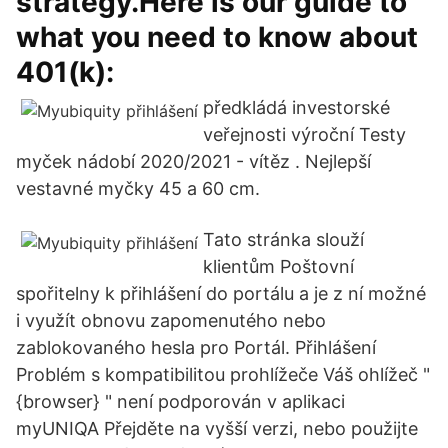
strategy.Here is our guide to
what you need to know about
401(k):
předkládá investorské
veřejnosti výroční Testy
myček nádobí 2020/2021 - vítěz . Nejlepší
vestavné myčky 45 a 60 cm.
Tato stránka slouží
klientům Poštovní
spořitelny k přihlášení do portálu a je z ní možné
i využít obnovu zapomenutého nebo
zablokovaného hesla pro Portál. Přihlášení
Problém s kompatibilitou prohlížeče Váš ohlížeč "
{browser} " není podporován v aplikaci
myUNIQA Přejděte na vyšší verzi, nebo použijte