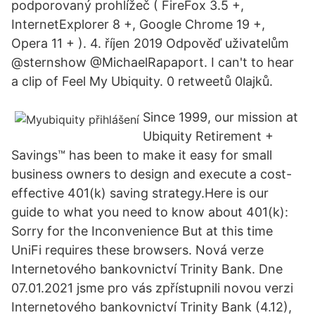
podporovaný prohlížeč ( FireFox 3.5 +,
InternetExplorer 8 +, Google Chrome 19 +,
Opera 11 + ). 4. říjen 2019 Odpověď uživatelům
@sternshow @MichaelRapaport. I can't to hear
a clip of Feel My Ubiquity. 0 retweetů 0lajků.
Since 1999, our mission at
Ubiquity Retirement +
Savings™ has been to make it easy for small
business owners to design and execute a cost-
effective 401(k) saving strategy.Here is our
guide to what you need to know about 401(k):
Sorry for the Inconvenience But at this time
UniFi requires these browsers. Nová verze
Internetového bankovnictví Trinity Bank. Dne
07.01.2021 jsme pro vás zpřístupnili novou verzi
Internetového bankovnictví Trinity Bank (4.12),