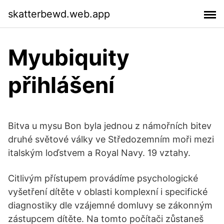
skatterbewd.web.app
Myubiquity
přihlášení
Bitva u mysu Bon byla jednou z námořních bitev
druhé světové války ve Středozemním moři mezi
italským loďstvem a Royal Navy. 19 vztahy.
Citlivým přístupem provádíme psychologické
vyšetření dítěte v oblasti komplexní i specifické
diagnostiky dle vzájemné domluvy se zákonným
zástupcem dítěte. Na tomto počítači zůstaneš