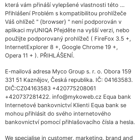
která vám přináší vylepšené vlastnosti této …
Přihlášení Problém s kompatibilitou prohlížeče
Váš ohlížeč " {browser} " není podporován v
aplikaci myUNIQA Přejděte na vyšší verzi, nebo
použijte podporovaný prohlížeč ( FireFox 3.5 +,
InternetExplorer 8 +, Google Chrome 19 +,
Opera 11 + ). PŘIHLÁŠENÍ.
E-mailová adresa Myco Group s. r. o. Obora 159
331 51 Kaznějov, Česká republika. IČ: 04163583.
DIČ:CZ04163583 +420775208061
+420737281422. info@mykoweb.cz Equa bank
Internetové bankovnictví Klienti Equa bank se
mohou přihlásit do svého internetového
bankovnictví pomocí přihlašovacího čísla a hesla.
We specialise in customer, marketing, brand and