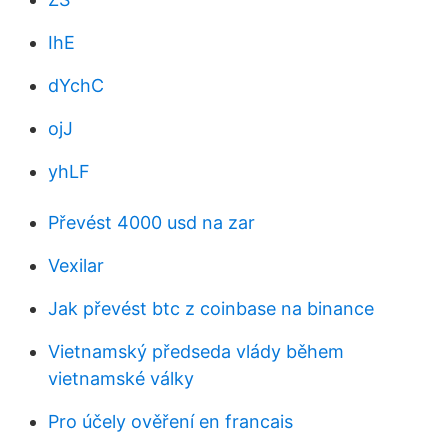
IhE
dYchC
ojJ
yhLF
Převést 4000 usd na zar
Vexilar
Jak převést btc z coinbase na binance
Vietnamský předseda vlády během
vietnamské války
Pro účely ověření en francais