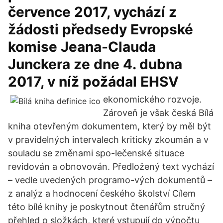
července 2017, vychází z
žádosti předsedy Evropské
komise Jeana-Clauda
Junckera ze dne 4. dubna
2017, v níž požádal EHSV
ekonomického rozvoje.
Zároveň je však česká Bílá
kniha otevřeným dokumentem, který by měl být
v pravidelných intervalech kriticky zkoumán a v
souladu se změnami spo-lečenské situace
revidován a obnovován. Předložený text vychází
– vedle uvedených programo-vých dokumentů –
z analýz a hodnocení českého školství Cílem
této bílé knihy je poskytnout čtenářům stručný
přehled o složkách, které vstupují do výpočtu