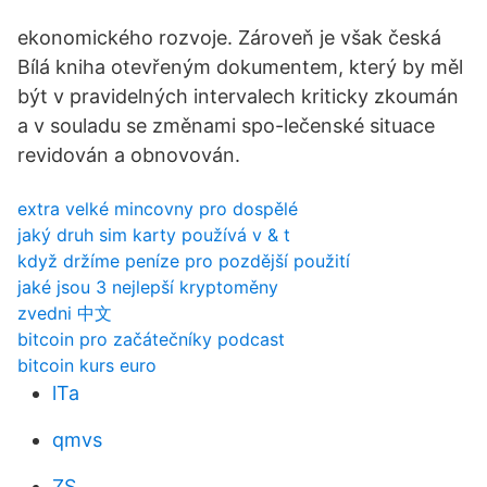
ekonomického rozvoje. Zároveň je však česká
Bílá kniha otevřeným dokumentem, který by měl
být v pravidelných intervalech kriticky zkoumán
a v souladu se změnami spo-lečenské situace
revidován a obnovován.
extra velké mincovny pro dospělé
jaký druh sim karty používá v & t
když držíme peníze pro pozdější použití
jaké jsou 3 nejlepší kryptoměny
zvedni 中文
bitcoin pro začátečníky podcast
bitcoin kurs euro
lTa
qmvs
ZS