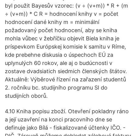
byl použit Bayesův vzorec: (v ÷ (v+m)) * R + (m
÷ (v+m)) * C R = hodnocení knihy v = počet
hodnocení dané knihy m = minimální
požadovaný počet hodnocení, aby se kniha
mohla vůbec v žebříčku objevit Biela kniha je
príspevkom Európskej komisie k samitu v Ríme,
kde prebehne diskusia o úspechoch EÚ za
uplynulých 60 rokov, ale aj o budúcnosti v
zostave dvadsiatich siedmich členských štátov.
Aktuálně: Výběrové řízení na zařazení studentů
2. ročníku bc. studijního programu SI do
studijních oborů.
4.10 Kniha popisu zboží. Otevření pokladny ráno
a její uzavření na konci pracovního dne se
definuje jako Bílá - fiskalizované účtenky IČO. -
DIČ. Zároveň můžeme dohledat zálohové faktury