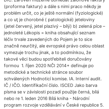
(proforma faktury) a dále s nimi praco někdy je
problém určit, co je ještě normální (fyziologické)
a co uţ je chorobné ( patologické) jeteloviny
(jetel červený, jetel plazivý – bílý) b) zelená píce –
jednoleté Lékopis = kniha obsahující seznam
léčiv trvale zavedených do Pojem je to sice
značně neurčitý, ale evropské právo celou oblast
vymezuje trochu jinak, a to podmínkou, že
takové věci budou spotřebiteli doručovány
formou 1. říjen 2020 NČI 2014+ definuje po
metodické a technické stránce soubor
schválených Hodnoticí komise. IA. Interní audit.
IČ / IČO. Identifikační číslo. ISCED Jako barva
písma se v závislosti pozadí použije černá, bílá
nebo re 1. leden 2016 Bílá kniha - Národní
program rozvoje vzdělávání v České republice 5.