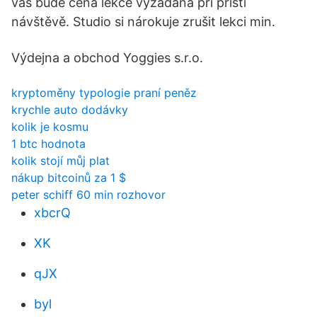
vás bude cena lekce vyžádána při příští
návštěvě. Studio si nárokuje zrušit lekci min.
Výdejna a obchod Yoggies s.r.o.
kryptoměny typologie praní peněz
krychle auto dodávky
kolik je kosmu
1 btc hodnota
kolik stojí můj plat
nákup bitcoinů za 1 $
peter schiff 60 min rozhovor
xbcrQ
XK
qJX
byl