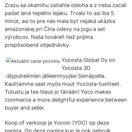
Zrazu sa okamihu zatiahla obloha a z neba zacali
padat laná teplého lejaku. Trvalo to asi iba 5
minút, asi to pre nás mala byt nejaká ukázka
amazonskej pri Čína odevy na jogu a set
výrobcov. Naša továreň tiež prijíma
prispôsobené objednávky.
Yocosta Global Oy on
Yocosta 3D
-älypuhelimien jälleenmyyjäsi Seinäjoella.
Kauttamme saat myös muut Yocosta-tuotteet.
Tutustu ja tee tilaus jo tänään! Yoco makes
commerce a more delightful experience between
buyer and seller.
Koop of verkoop je Yocoin (YOC) op deze
pagina. Op deze pagina kun je ook gebruik