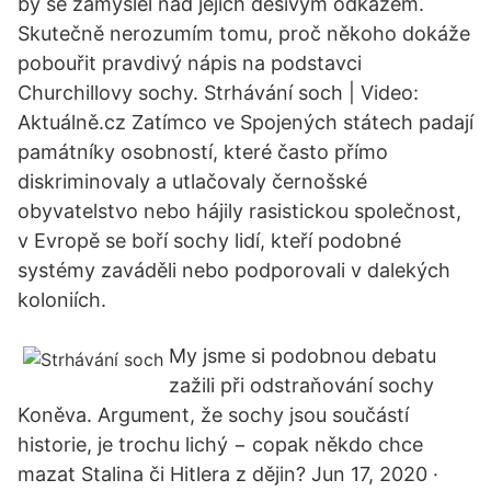
by se zamyslel nad jejich děsivým odkazem.
Skutečně nerozumím tomu, proč někoho dokáže
pobouřit pravdivý nápis na podstavci
Churchillovy sochy. Strhávání soch | Video:
Aktuálně.cz Zatímco ve Spojených státech padají
památníky osobností, které často přímo
diskriminovaly a utlačovaly černošské
obyvatelstvo nebo hájily rasistickou společnost,
v Evropě se boří sochy lidí, kteří podobné
systémy zaváděli nebo podporovali v dalekých
koloniích.
My jsme si podobnou debatu
zažili při odstraňování sochy
Koněva. Argument, že sochy jsou součástí
historie, je trochu lichý − copak někdo chce
mazat Stalina či Hitlera z dějin? Jun 17, 2020 ·