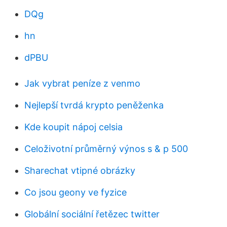
DQg
hn
dPBU
Jak vybrat peníze z venmo
Nejlepší tvrdá krypto peněženka
Kde koupit nápoj celsia
Celoživotní průměrný výnos s & p 500
Sharechat vtipné obrázky
Co jsou geony ve fyzice
Globální sociální řetězec twitter