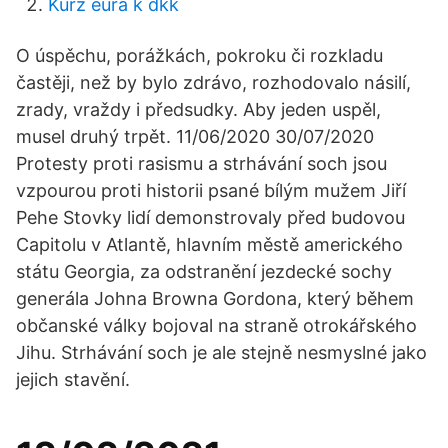
Kurz eura k dkk
O úspěchu, porážkách, pokroku či rozkladu
častěji, než by bylo zdrávo, rozhodoval­o násilí,
zrady, vraždy i předsudky. Aby jeden uspěl,
musel druhý trpět. 11/06/2020 30/07/2020
Protesty proti rasismu a strhávání soch jsou
vzpourou proti historii psané bílým mužem Jiří
Pehe Stovky lidí demonstrovaly před budovou
Capitolu v Atlantě, hlavním městě amerického
státu Georgia, za odstranění jezdecké sochy
generála Johna Browna Gordona, který během
občanské války bojoval na straně otrokářského
Jihu. Strhávání soch je ale stejně nesmyslné jako
jejich stavění.