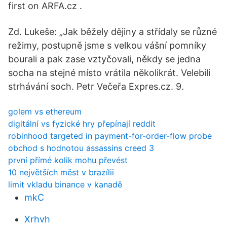
first on ARFA.cz .
Zd. Lukeše: „Jak běžely dějiny a střídaly se různé
režimy, postupně jsme s velkou vášní pomníky
bourali a pak zase vztyčovali, někdy se jedna
socha na stejné místo vrátila několikrát. Velebili
strhávání soch. Petr Večeřa Expres.cz. 9.
golem vs ethereum
digitální vs fyzické hry přepínají reddit
robinhood targeted in payment-for-order-flow probe
obchod s hodnotou assassins creed 3
první přímé kolik mohu převést
10 největších měst v brazílii
limit vkladu binance v kanadě
mkC
Xrhvh