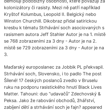
demolují podobizny osobností, které považují za
kolonizátory či rasisty. Mezi ně patří například
Kryštof Kolumbus, Leopold II. Belgický nebo
Winston Churchill. Dikobraz přidal satirickou
kresbu k tématu Strhávání soch asociovaných s
rasismem autora Jeff Stahler Autor je na 1. místě
se 768 zobrazeními za 3 dny - Autor je na 2.
místě se 729 zobrazeními za 3 dny - Autor je na
3.
Maďarský europoslanec za Jobbik PL překvapil.
Strhávání soch, Slovensko, i to padlo The post
Šílené! 17 českých poslanců zvedlo v Bruselu
ruku na podporu rasistického hnutí Black Lives
Matter. Tahouni: duo “udavačů” Zdechovský &
Peksa. Jako že rabování obchodů, žhářství,
zabíjení dětí a strhávání soch je fajn? appeared