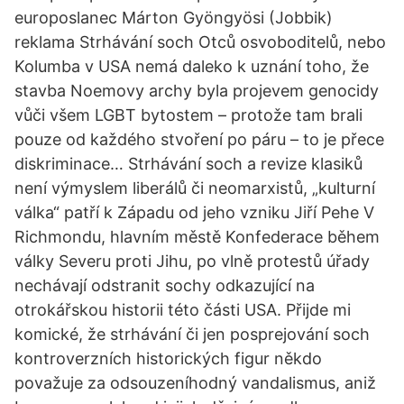
europoslanec Márton Gyöngyösi (Jobbik)
reklama Strhávání soch Otců osvoboditelů, nebo
Kolumba v USA nemá daleko k uznání toho, že
stavba Noemovy archy byla projevem genocidy
vůči všem LGBT bytostem – protože tam brali
pouze od každého stvoření po páru – to je přece
diskriminace… Strhávání soch a revize klasiků
není výmyslem liberálů či neomarxistů, „kulturní
válka“ patří k Západu od jeho vzniku Jiří Pehe V
Richmondu, hlavním městě Konfederace během
války Severu proti Jihu, po vlně protestů úřady
nechávají odstranit sochy odkazující na
otrokářskou historii této části USA. Přijde mi
komické, že strhávání či jen posprejování soch
kontroverzních historických figur někdo
považuje za odsouzeníhodný vandalismus, aniž