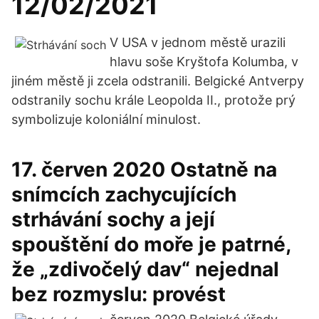
12/02/2021
V USA v jednom městě urazili
hlavu soše Kryštofa Kolumba, v
jiném městě ji zcela odstranili. Belgické Antverpy
odstranily sochu krále Leopolda II., protože prý
symbolizuje koloniální minulost.
17. červen 2020 Ostatně na
snímcích zachycujících
strhávání sochy a její
spouštění do moře je patrné,
že „zdivočelý dav“ nejednal
bez rozmyslu: provést