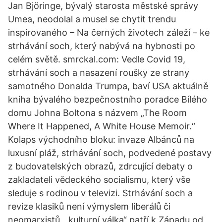
Jan Björinge, bývalý starosta městské správy
Umea, neodolal a musel se chytit trendu
inspirovaného – Na černých životech záleží – ke
strhávání soch, který nabývá na hybnosti po
celém světě. smrckal.com: Vedle Covid 19,
strhávání soch a nasazení roušky ze strany
samotného Donalda Trumpa, baví USA aktuálně
kniha bývalého bezpečnostního poradce Bílého
domu Johna Boltona s názvem „The Room
Where It Happened, A White House Memoir.“
Kolaps východního bloku: invaze Albánců na
luxusní pláž, strhávání soch, podvedené postavy
z budovatelských obrazů, zdrcující debaty o
zakladateli vědeckého socialismu, který vše
sleduje s rodinou v televizi. Strhávání soch a
revize klasiků není výmyslem liberálů či
neomarxistů, „kulturní válka“ patří k Západu od