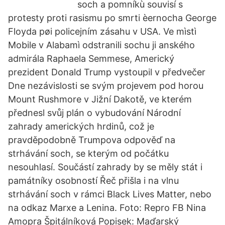
soch a pomníkù souvisí s
protesty proti rasismu po smrti èernocha George
Floyda pøi policejním zásahu v USA. Ve mìstì
Mobile v Alabamì odstranili sochu ji anského
admirála Raphaela Semmese, Americký
prezident Donald Trump vystoupil v předvečer
Dne nezávislosti se svým projevem pod horou
Mount Rushmore v Jižní Dakotě, ve kterém
přednesl svůj plán o vybudování Národní
zahrady amerických hrdinů, což je
pravděpodobně Trumpova odpověď na
strhávání soch, se kterým od počátku
nesouhlasí. Součástí zahrady by se měly stát i
památníky osobností Řeč přišla i na vlnu
strhávání soch v rámci Black Lives Matter, nebo
na odkaz Marxe a Lenina. Foto: Repro FB Nina
Amopra Špitálníková Popisek: Maďarský