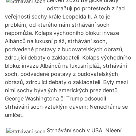
červen 2020 Belgické úřady
odstraňují po protestech z řad
veřejnosti sochy krále Leopolda II. A to je
problém, od kterého nám strhávání soch
nepomůže. Kolaps východního bloku: invaze
Albánců na luxusní pláž, strhávání soch,
podvedené postavy z budovatelských obrazů,
zdrcující debaty o zakladateli Kolaps východního
bloku: invaze Albánců na luxusní pláž, strhávání
soch, podvedené postavy z budovatelských
obrazů, zdrcující debaty o zakladateli Byly mezi
nimi sochy bývalých amerických prezidentů
George Washingtona či Trump odsoudil
strhávání soch vzteklým davem: Nenecháme se
umlčet.
Strhávání soch v USA. Nièení