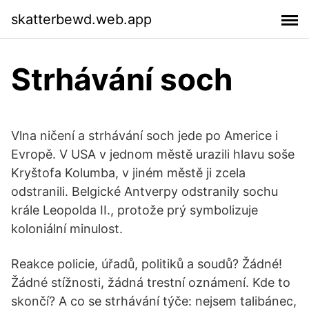
skatterbewd.web.app
Strhávání soch
Vlna ničení a strhávání soch jede po Americe i
Evropě. V USA v jednom městě urazili hlavu soše
Kryštofa Kolumba, v jiném městě ji zcela
odstranili. Belgické Antverpy odstranily sochu
krále Leopolda II., protože prý symbolizuje
koloniální minulost.
Reakce policie, úřadů, politiků a soudů? Žádné!
Žádné stížnosti, žádná trestní oznámení. Kde to
skončí? A co se strhávání týče: nejsem talibánec,