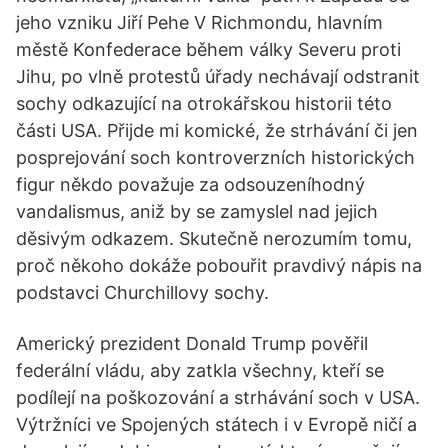
jeho vzniku Jiří Pehe V Richmondu, hlavním
městě Konfederace během války Severu proti
Jihu, po vlně protestů úřady nechávají odstranit
sochy odkazující na otrokářskou historii této
části USA. Přijde mi komické, že strhávání či jen
posprejování soch kontroverzních historických
figur někdo považuje za odsouzeníhodný
vandalismus, aniž by se zamyslel nad jejich
děsivým odkazem. Skutečně nerozumím tomu,
proč někoho dokáže pobouřit pravdivý nápis na
podstavci Churchillovy sochy.
Americký prezident Donald Trump pověřil
federální vládu, aby zatkla všechny, kteří se
podílejí na poškozování a strhávání soch v USA.
Výtržníci ve Spojených státech i v Evropě ničí a