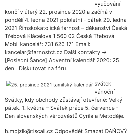
vyučování
končí v úterý 22. prosince 2020 a začíná v
pondělí 4. ledna 2021 pololetní - pátek 29. ledna
2021 Římskokatolická farnost – děkanství Česká
Třebová Klácelova 1 560 02 Česká Třebová
Mobil kancelář: 731 626 171 Email:
kancelar@farnostct.cz Další kontakty ->
[Poslední Šance] Adventní kalendář 2020: 25.
den . Diskutovat na fóru.
svátek
vánoční
Svátky, kdy obchody zůstávají otevřené: Velký
pátek. 1. května – Svátek práce 5. července -
Den slovanských věrozvěstů Cyrila a Metoděje.
b.mojzik@tiscali.cz Odpovědět Smazat DAŇOVÝ