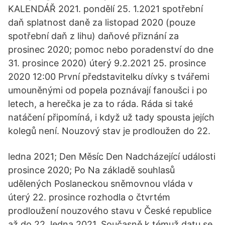
KALENDÁŘ 2021. pondělí 25. 1.2021 spotřební
daň splatnost daně za listopad 2020 (pouze
spotřební daň z lihu) daňové přiznání za
prosinec 2020; pomoc nebo poradenství do dne
31. prosince 2020) úterý 9.2.2021 25. prosince
2020 12:00 První představitelku dívky s tvářemi
umouněnými od popela poznávají fanoušci i po
letech, a herečka je za to ráda. Ráda si také
natáčení připomíná, i když už tady spousta jejích
kolegů není. Nouzový stav je prodloužen do 22.
ledna 2021; Den Měsíc Den Nadcházející události
prosince 2020; Po Na základě souhlasů
udělených Poslaneckou sněmovnou vláda v
úterý 22. prosince rozhodla o čtvrtém
prodloužení nouzového stavu v České republice
až do 22. ledna 2021. Současně k témuž datu se