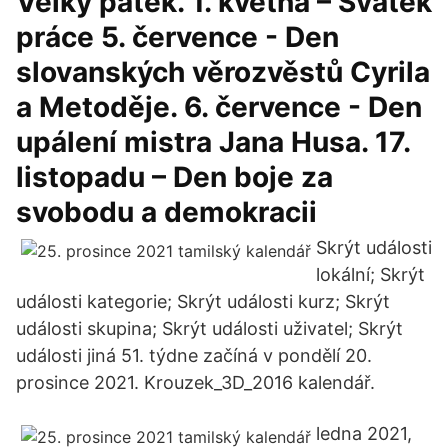
Velký pátek. 1. května – Svátek
práce 5. července - Den
slovanských věrozvěstů Cyrila
a Metoděje. 6. července - Den
upálení mistra Jana Husa. 17.
listopadu – Den boje za
svobodu a demokracii
Skrýt události
lokální; Skrýt
události kategorie; Skrýt události kurz; Skrýt
události skupina; Skrýt události uživatel; Skrýt
události jiná 51. týdne začíná v pondělí 20.
prosince 2021. Krouzek_3D_2016 kalendář.
ledna 2021,