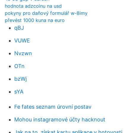
hodnota adzcoinu na usd
pokyny pro daňový formulář w-8imy
převést 1000 kuna na euro
qBJ
VUWE
Nvzwn
OTn
bzWj
sYA
Fe fates seznam úrovní postav
Mohou instagramové účty hacknout
Jak na to. získat kartu aplikace v hotovosti