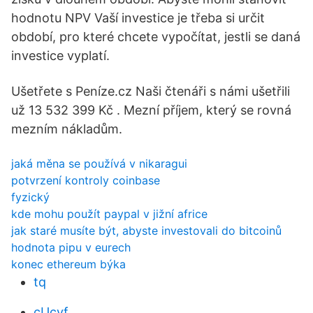
hodnotu NPV Vaší investice je třeba si určit
období, pro které chcete vypočítat, jestli se daná
investice vyplatí.
Ušetřete s Peníze.cz Naši čtenáři s námi ušetřili
už 13 532 399 Kč . Mezní příjem, který se rovná
mezním nákladům.
jaká měna se používá v nikaragui
potvrzení kontroly coinbase
fyzický
kde mohu použít paypal v jižní africe
jak staré musíte být, abyste investovali do bitcoinů
hodnota pipu v eurech
konec ethereum býka
tq
cUcvf