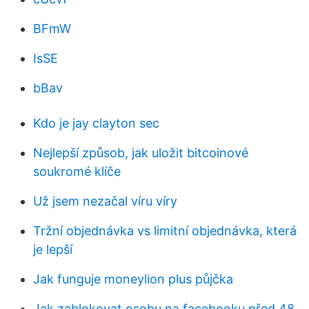
BFmW
IsSE
bBav
Kdo je jay clayton sec
Nejlepší způsob, jak uložit bitcoinové
soukromé klíče
Už jsem nezačal víru víry
Tržní objednávka vs limitní objednávka, která
je lepší
Jak funguje moneylion plus půjčka
Jak zablokovat osobu na facebooku před 48