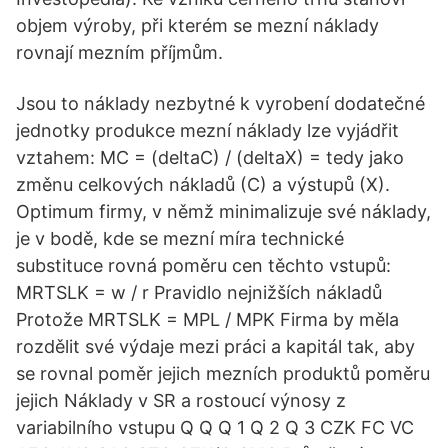
objem výroby, při kterém se mezní náklady
rovnají mezním příjmům.
Jsou to náklady nezbytné k vyrobení dodatečné
jednotky produkce mezní náklady lze vyjádřit
vztahem: MC = (deltaC) / (deltaX) = tedy jako
změnu celkových nákladů (C) a výstupů (X).
Optimum firmy, v němž minimalizuje své náklady,
je v bodě, kde se mezní míra technické
substituce rovná poměru cen těchto vstupů:
MRTSLK = w / r Pravidlo nejnižších nákladů
Protože MRTSLK = MPL / MPK Firma by měla
rozdělit své výdaje mezi práci a kapitál tak, aby
se rovnal poměr jejich mezních produktů poměru
jejich Náklady v SR a rostoucí výnosy z
variabilního vstupu Q Q Q 1 Q 2 Q 3 CZK FC VC