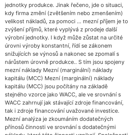
jednotky produkce. Jinak řečeno, jde o situaci,
kdy firma změní (zvětšením nebo zmenšením)
velikost nákladů, za pomoci … mezní příjem je to
zvýšení příjmů, které vyplývá z prodeje další
výrobní jednotky. I když může zůstat na určité
úrovni výroby konstantní, řídí se zákonem
snižujících se výnosů a nakonec se zpomalí s
nárůstem úrovně produkce.. S tím jsou spojeny
mezní náklady Mezní (marginální) náklady
kapitálu (MCC) Mezní (marginální) náklady
kapitálu (MCC) jsou počítány na základě
stejného vzorce jako WACC, ale ve srovnání s
WACC zahrnují jak stávající zdroje financování,
tak i zdroje financování uvažované investice.
Mezní analýza je zkoumáním dodatečných
přínosů činnosti ve srovnání s dodatečnými