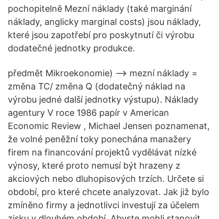
pochopitelně Mezní náklady (také marginání
náklady, anglicky marginal costs) jsou náklady,
které jsou zapotřebí pro poskytnutí či výrobu
dodatečné jednotky produkce.
předmět Mikroekonomie) –> mezní náklady =
změna TC/ změna Q (dodatečný náklad na
výrobu jedné další jednotky výstupu). Náklady
agentury V roce 1986 papír v American
Economic Review , Michael Jensen poznamenat,
že volné peněžní toky ponechána manažery
firem na financování projektů vydělávat nízké
výnosy, které proto nemusí být hrazeny z
akciových nebo dluhopisových trzích. Určete si
období, pro které chcete analyzovat. Jak již bylo
zmíněno firmy a jednotlivci investují za účelem
zisku v dlouhém období. Abyste mohli stanovit