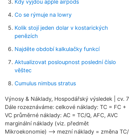
Kdy vyjdou apple airpods
Co se rýmuje na lowry
Kolik stojí jeden dolar v kostarických
penězích
Najděte období kalkulačky funkcí
Aktualizovat posloupnost poslední číslo
věštec
Cumulus nimbus stratus
Výnosy & Náklady, Hospodářský výsledek | cv. 7
Dále rozeznáváme: celkové náklady: TC = FC +
VC průměrné náklady: AC = TC/Q, AFC, AVC
marginální náklady (viz. předmět
Mikroekonomie) –> mezní náklady = změna TC/