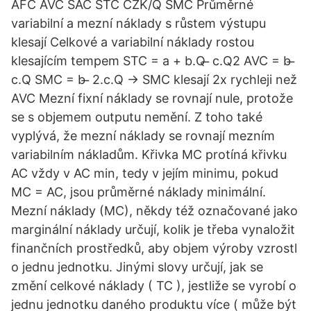
AFC AVC SAC STC CZK/Q SMC Průměrné
variabilní a mezní náklady s růstem výstupu
klesají Celkové a variabilní náklady rostou
klesajícím tempem STC = a + b.Q ̶ c.Q2 AVC = b ̶
c.Q SMC = b ̶ 2.c.Q → SMC klesají 2x rychleji než
AVC Mezní fixní náklady se rovnají nule, protože
se s objemem outputu nemění. Z toho také
vyplývá, že mezní náklady se rovnají mezním
variabilním nákladům. Křivka MC protíná křivku
AC vždy v AC min, tedy v jejím minimu, pokud
MC = AC, jsou průměrné náklady minimální.
Mezní náklady (MC), někdy též označované jako
marginální náklady určují, kolik je třeba vynaložit
finančních prostředků, aby objem výroby vzrostl
o jednu jednotku. Jinými slovy určují, jak se
změní celkové náklady ( TC ), jestliže se vyrobí o
jednu jednotku daného produktu více ( může být