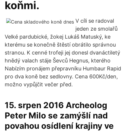
koňmi.
V cíli se radoval
jeden ze smolařů
Velké pardubické, žokej Lukáš Matuský, ke
kterému se konečně štěstí obrátilo správnou
stranou. K cenné trofeji jej donesl dvanáctiletý
hnědý valach stáje Ševců Hegnus, kterého
Nabízím pronájem přepravníku Humbaur Rapid
pro dva koně bez sedlovny. Cena 600Kč/den,
možno vypůjčit večer před.
15. srpen 2016 Archeolog
Peter Milo se zamýšlí nad
povahou osídlení krajiny ve