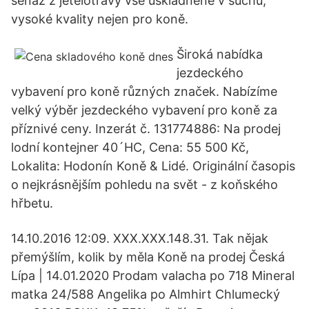
senáž z jetelotrávy vše uskladněné v suchu,
vysoké kvality nejen pro koně.
Široká nabídka
jezdeckého
vybavení pro koně různých značek. Nabízíme
velký výběr jezdeckého vybavení pro koně za
příznivé ceny. Inzerát č. 131774886: Na prodej
lodní kontejner 40´HC, Cena: 55 500 Kč,
Lokalita: Hodonín Koně & Lidé. Originální časopis
o nejkrásnějším pohledu na svět - z koňského
hřbetu.
14.10.2016 12:09. XXX.XXX.148.31. Tak nějak
přemýšlím, kolik by měla Koně na prodej Česká
Lípa | 14.01.2020 Prodam valacha po 718 Mineral
matka 24/588 Angelika po Almhirt Chlumecký