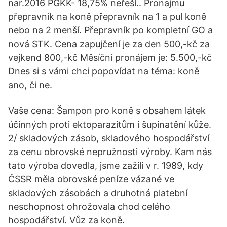
nar.2016 PGKK- 18,75% neřeší.. Pronajmu
přepravník na koně přepravník na 1 a pul koně
nebo na 2 menší. Přepravník po kompletní GO a
nová STK. Cena zapujčení je za den 500,-kč za
vejkend 800,-kč Měsíční pronájem je: 5.500,-kč
Dnes si s vámi chci popovídat na téma: koně
ano, či ne.
Vaše cena: Šampon pro koně s obsahem látek
účinných proti ektoparazitům i šupinatění kůže.
2/ skladových zásob, skladového hospodářství
za cenu obrovské nepružnosti výroby. Kam nás
tato výroba dovedla, jsme zažili v r. 1989, kdy
ČSSR měla obrovské peníze vázané ve
skladových zásobách a druhotná platební
neschopnost ohrožovala chod celého
hospodářství. Vůz za koně.