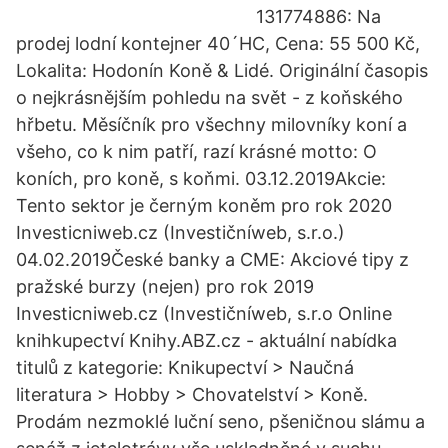
131774886: Na
prodej lodní kontejner 40´HC, Cena: 55 500 Kč,
Lokalita: Hodonín Koně & Lidé. Originální časopis
o nejkrásnějším pohledu na svět - z koňského
hřbetu. Měsíčník pro všechny milovníky koní a
všeho, co k nim patří, razí krásné motto: O
koních, pro koně, s koňmi. 03.12.2019Akcie:
Tento sektor je černým koněm pro rok 2020
Investicniweb.cz (Investičníweb, s.r.o.)
04.02.2019České banky a CME: Akciové tipy z
pražské burzy (nejen) pro rok 2019
Investicniweb.cz (Investičníweb, s.r.o Online
knihkupectví Knihy.ABZ.cz - aktuální nabídka
titulů z kategorie: Knikupectví > Naučná
literatura > Hobby > Chovatelství > Koně.
Prodám nezmoklé luční seno, pšeničnou slámu a