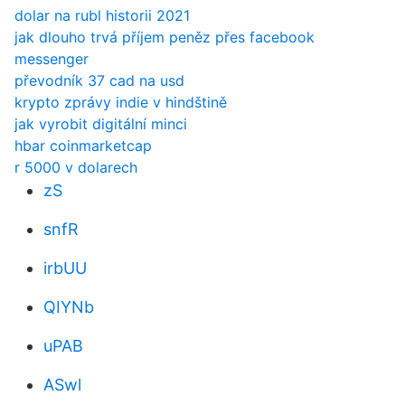
dolar na rubl historii 2021
jak dlouho trvá příjem peněz přes facebook
messenger
převodník 37 cad na usd
krypto zprávy indie v hindštině
jak vyrobit digitální minci
hbar coinmarketcap
r 5000 v dolarech
zS
snfR
irbUU
QIYNb
uPAB
ASwl