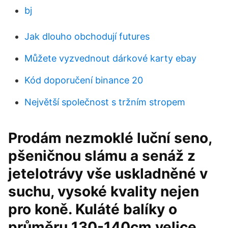
bj
Jak dlouho obchodují futures
Můžete vyzvednout dárkové karty ebay
Kód doporučení binance 20
Největší společnost s tržním stropem
Prodám nezmoklé luční seno,
pšeničnou slámu a senáž z
jetelotrávy vše uskladněné v
suchu, vysoké kvality nejen
pro koně. Kuláté balíky o
průměru 130-140cm velice