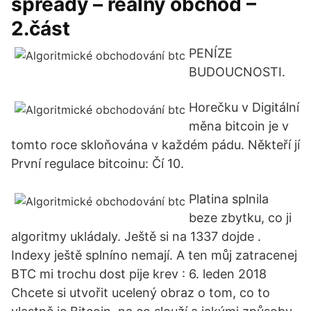
spready – reálný obchod –
2.část
PENÍZE
BUDOUCNOSTI.
Horečku v Digitální
měna bitcoin je v
tomto roce skloňována v každém pádu. Někteří jí
První regulace bitcoinu: Čí 10.
Platina splnila
beze zbytku, co ji
algoritmy ukládaly. Ještě si na 1337 dojde .
Indexy ještě splníno nemají. A ten můj zatracenej
BTC mi trochu dost pije krev : 6. leden 2018
Chcete si utvořit ucelený obraz o tom, co to