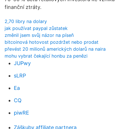
finanční ztráty.
2,70 libry na dolary
jak používat paypal zůstatek
změnil jsem svůj názor na píseň
bitcoinová hotovost pozdržet nebo prodat
převést 20 milionů amerických dolarů na naira
mohu vybrat čekající honbu za penězi
JUPwy
sLRP
Ea
CQ
piwRE
Záškuby affiliate partnera