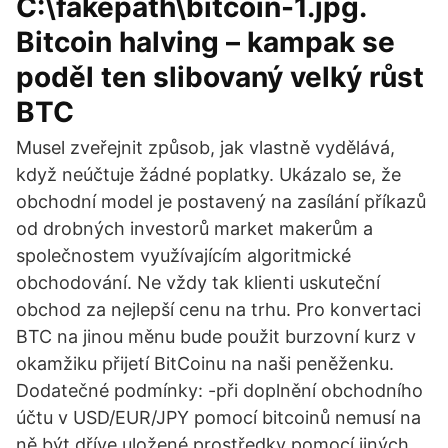
C:\fakepath\bitcoin-1.jpg.
Bitcoin halving – kampak se
poděl ten slibovaný velký růst
BTC
Musel zveřejnit způsob, jak vlastně vydělává,
když neúčtuje žádné poplatky. Ukázalo se, že
obchodní model je postavený na zasílání příkazů
od drobných investorů market makerům a
společnostem využívajícím algoritmické
obchodování. Ne vždy tak klienti uskuteční
obchod za nejlepší cenu na trhu. Pro konvertaci
BTC na jinou měnu bude použit burzovní kurz v
okamžiku přijetí BitCoinu na naši peněženku.
Dodatečné podmínky: -při doplnění obchodního
účtu v USD/EUR/JPY pomocí bitcoinů nemusí na
ně být dříve uložené prostředky pomocí jiných