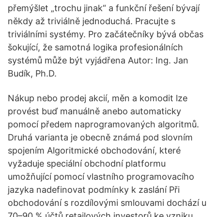
přemýšlet „trochu jinak“ a funkční řešení bývají
někdy až triviálně jednoduchá. Pracujte s
triviálními systémy. Pro začátečníky bývá občas
šokující, že samotná logika profesionálních
systémů může být vyjádřena Autor: Ing. Jan
Budík, Ph.D.
Nákup nebo prodej akcií, měn a komodit lze
provést buď manuálně anebo automaticky
pomocí předem naprogramovaných algoritmů.
Druhá varianta je obecně známá pod slovním
spojením Algoritmické obchodování, které
vyžaduje speciální obchodní platformu
umožňující pomocí vlastního programovacího
jazyka nadefinovat podmínky k zaslání Při
obchodování s rozdílovými smlouvami dochází u
70–90 % účtů retailových investorů ke vzniku